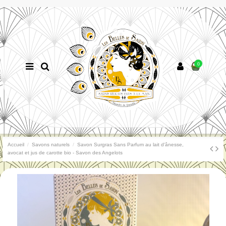
0
Accueil
Savons naturels
Savon Surgras Sans Parfum au lait d'ânesse,
avocat et jus de carotte bio - Savon des Angelots