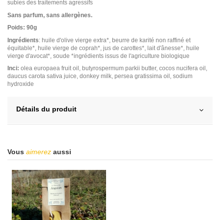
subies des traitements agressifs
Sans parfum, sans allergènes.
Poids: 90g
Ingrédients
: huile d'olive vierge extra*, beurre de karité non raffiné et
équitable*, huile vierge de coprah*, jus de carottes*, lait d'ânesse*, huile
vierge d'avocat*, soude *ingrédients issus de l'agriculture biologique
Inci:
olea europaea fruit oil, butyrospermum parkii butter, cocos nucifera oil,
daucus carota sativa juice, donkey milk, persea gratissima oil, sodium
hydroxide
Détails du produit
Vous
aimerez
aussi