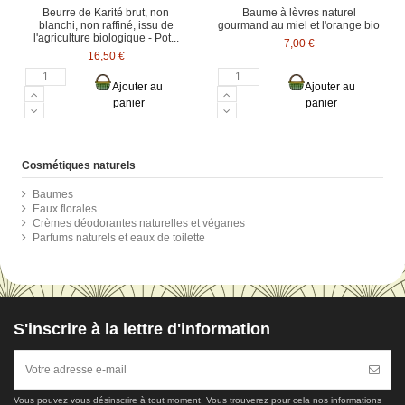
Beurre de Karité brut, non
Baume à lèvres naturel
blanchi, non raffiné, issu de
gourmand au miel et l'orange bio
l'agriculture biologique - Pot...
7,00 €
16,50 €
Ajouter au
Ajouter au
panier
panier
Cosmétiques naturels
Baumes
Eaux florales
Crèmes déodorantes naturelles et véganes
Parfums naturels et eaux de toilette
S'inscrire à la lettre d'information
Vous pouvez vous désinscrire à tout moment. Vous trouverez pour cela nos informations