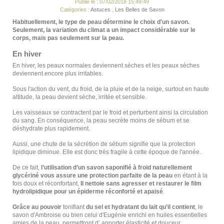
Publié le : 07/02/2018 15:49:49
Catégories :
Astuces
,
Les Belles de Savon
Habituellement, le type de peau détermine le choix d'un savon.
Seulement, la variation du climat a un impact considérable sur le
corps, mais pas seulement sur la peau.
En hiver
En hiver, les peaux normales deviennent sèches et les peaux sèches
deviennent encore plus irritables.
Sous l'action du vent, du froid, de la pluie et de la neige, surtout en haute
altitude, la peau devient sèche, irritée et sensible.
Les vaisseaux se contractent par le froid et perturbent ainsi la circulation
du sang. En conséquence, la peau secrète moins de sébum et se
déshydrate plus rapidement.
Aussi, une chute de la sécrétion de sébum signifie que la protection
lipidique diminue. Elle est donc très fragile à cette époque de l'année.
De ce fait,
l’utilisation d’un
savon saponifié à froid
naturellement
glycériné vous assure une protection parfaite de la peau
en étant à la
fois doux et réconfortant,
Il nettoie sans agresser et restaurer le film
hydrolipidique pour un épiderme réconforté et apaisé
.
Grâce au pouvoir
tonifiant
du sel et hydratant
du lait qu’il contient
, le
savon d'Ambroise ou bien celui d'
Eugénie
enrichi en huiles essentielles
amies de la peau, permettront d’ apporter élasticité et douceur.