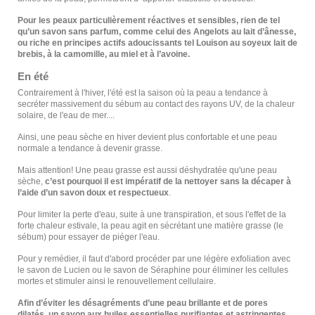
Pour les peaux particulièrement réactives et sensibles, rien de tel
qu’un savon sans parfum, comme celui des
Angelots
au lait d’ânesse,
ou riche en principes actifs adoucissants tel
Louison
au soyeux lait de
brebis, à la camomille, au miel et à l’avoine.
En été
Contrairement à l'hiver, l'été est la saison où la peau a tendance à
secréter massivement du sébum au contact des rayons UV, de la chaleur
solaire, de l'eau de mer....
Ainsi, une peau sèche en hiver devient plus confortable et une peau
normale a tendance à devenir grasse.
Mais attention! Une peau grasse est aussi déshydratée qu'une peau
sèche,
c’est pourquoi il est impératif de la nettoyer sans la décaper à
l’aide d’un savon doux et respectueux
.
Pour limiter la perte d'eau, suite à une transpiration, et sous l'effet de la
forte chaleur estivale, la peau agit en sécrétant une matière grasse (le
sébum) pour essayer de piéger l'eau.
Pour y remédier, il faut d'abord procéder par une légère exfoliation avec
le savon de Lucien ou le savon de Séraphine pour éliminer les cellules
mortes et stimuler ainsi le renouvellement cellulaire.
Afin d’éviter les désagréments d’une peau brillante et de pores
dilatés, un savon aux huiles essentielles purifiantes et astringentes