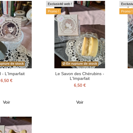
Exclusivité web !
Exclusiv
Promo !
Promo !
upture de stock
En rupture de stock
 - L'Imparfait
Le Savon des Chérubins -
L'Imparfait
6,50 €
6,50 €
Voir
Voir