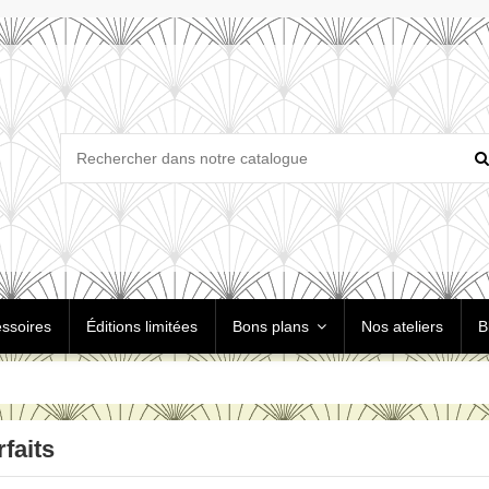
ssoires
Éditions limitées
Bons plans
Nos ateliers
B
faits