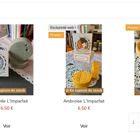
Exclusivité web !
Promo !
Promo !
upture de stock
En rupture de stock
le L'Imparfait
Ambroise L'Imparfait
6,50 €
6,50 €
Voir
Voir