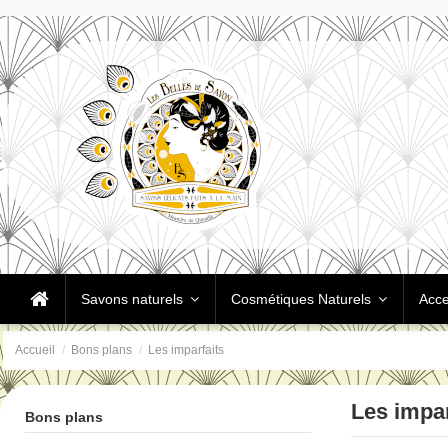
Savons naturels
Cosmétiques Naturels
Acce
Accueil
Bons plans
Les imparfaits
Les impar
Bons plans