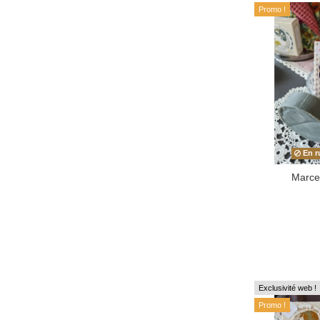
Promo !
En r
Marcel
Exclusivité web !
Promo !