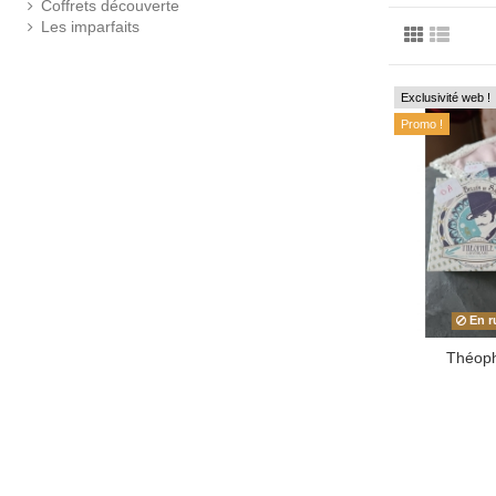
Coffrets découverte
Les imparfaits
Exclusivité web !
Promo !
En r
Théophi