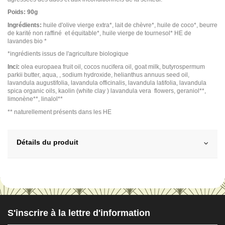
Poids: 90g
Ingrédients:
huile d'olive vierge extra*, lait de chèvre*, huile de coco*, beurre
de karité non raffiné et équitable*, huile vierge de tournesol* HE de
lavandes bio *
*ingrédients issus de l'agriculture biologique
Inci:
olea europaea fruit oil, cocos nucifera oil, goat milk, butyrospermum
parkii butter, aqua, , sodium hydroxide, helianthus annuus seed oil,
lavandula augustifolia, lavandula officinalis, lavandula latifolia, lavandula
spica organic oils, kaolin (white clay ) lavandula vera flowers, geraniol**,
limonène**, linalol**
** naturellement présents dans les HE
Détails du produit
S'inscrire à la lettre d'information