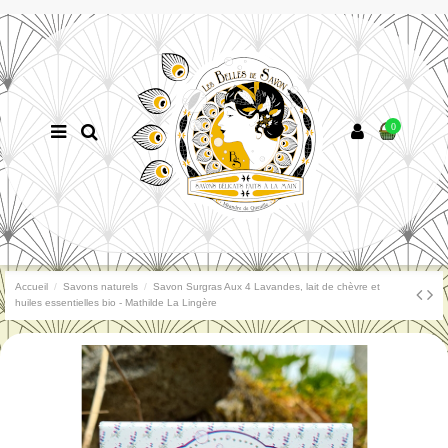
0
Accueil
Savons naturels
Savon Surgras Aux 4 Lavandes, lait de chèvre et
huiles essentielles bio - Mathilde La Lingère