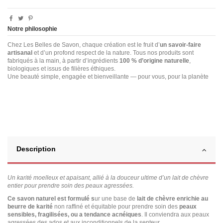
Notre philosophie
Chez Les Belles de Savon, chaque création est le fruit d’
un savoir-faire
artisanal
et d’un profond respect de la nature. Tous nos produits sont
fabriqués à la main, à partir d’ingrédients
100 % d’origine naturelle
,
biologiques et issus de filières éthiques.
Une beauté simple, engagée et bienveillante — pour vous, pour la planète
Description
Un karité moelleux et apaisant, allié à la douceur ultime d’un lait de chèvre
entier pour prendre soin des peaux agressées.
Ce savon naturel est formulé s
ur une base de
lait de chèvre enrichie au
beurre de karité
non raffiné et équitable pour prendre soin des
peaux
sensibles, fragilisées, ou a tendance acnéiques
. Il conviendra aux peaux
agressées des ados et aux inconditionnels de la senteur.