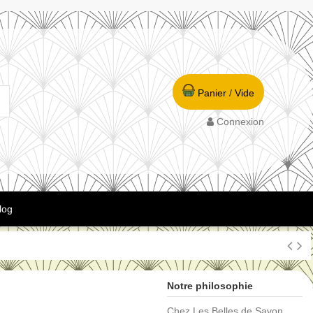
Panier
/
Vide
Connexion
log
Notre philosophie
Chez Les Belles de Savon,