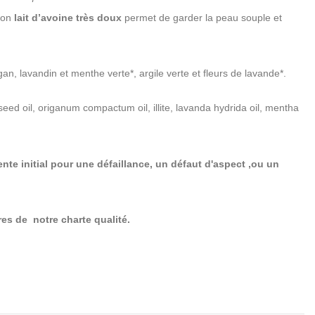
on
lait d’avoine très doux
permet de garder la peau souple et
igan, lavandin et menthe verte*, argile verte et fleurs de lavande*.
eed oil, origanum compactum oil, illite, lavanda hydrida oil, mentha
nte initial pour une défaillance, un défaut d'aspect ,ou un
res de notre charte qualité.