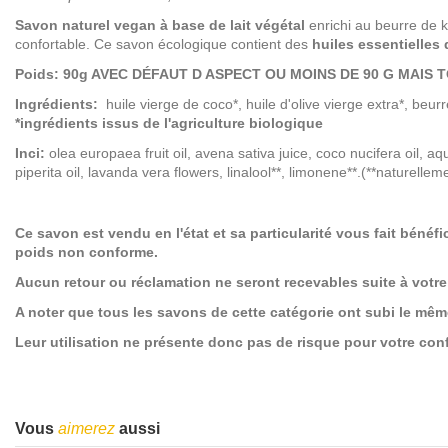
Savon naturel vegan à base de lait végétal
enrichi au beurre de ka
confortable. Ce savon écologique contient des
huiles essentielles 
Poids: 90g AVEC DÉFAUT D ASPECT OU MOINS DE 90 G MAIS 
Ingrédients:
huile vierge de coco*, huile d'olive vierge extra*, beurr
*ingrédients issus de l'agriculture biologique
Inci:
olea europaea fruit oil, avena sativa juice, coco nucifera oil, 
piperita oil, lavanda vera flowers, linalool**, limonene**.(**naturelle
Ce savon est vendu en l'état et sa particularité vous fait bénéfic
poids non conforme.
Aucun retour ou réclamation ne seront recevables suite à votre
A noter que tous les savons de cette catégorie ont subi le même
Leur utilisation ne présente donc pas de risque pour votre conf
Vous
aimerez
aussi