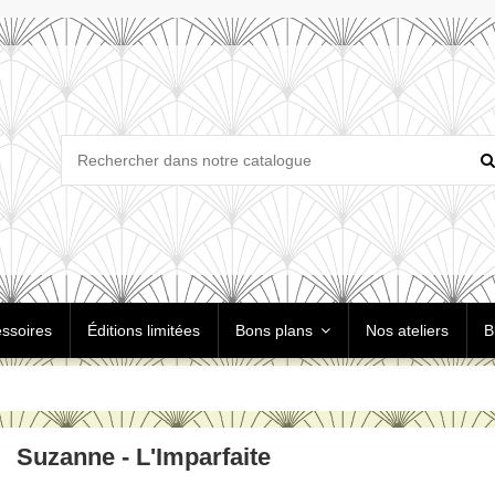
ssoires
Éditions limitées
Bons plans
Nos ateliers
B
Suzanne - L'Imparfaite