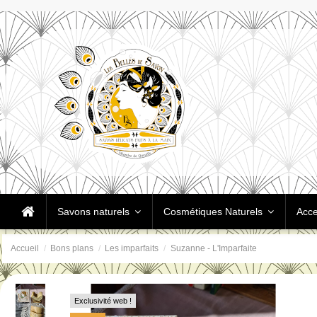
Savons naturels
Cosmétiques Naturels
Acce
Accueil
Bons plans
Les imparfaits
Suzanne - L'Imparfaite
Exclusivité web !