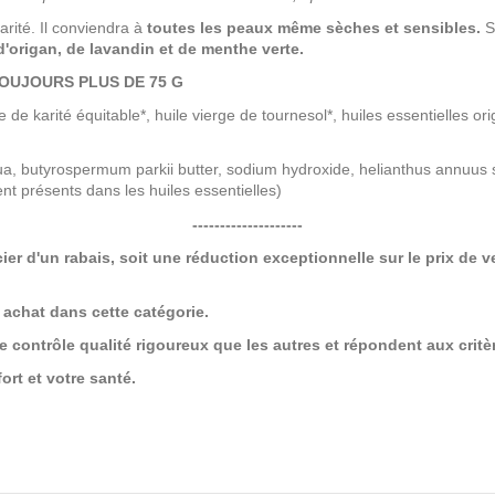
rité. Il conviendra à
toutes les peaux même sèches et sensibles.
S
d'origan, de lavandin et de menthe verte.
TOUJOURS PLUS DE 75 G
e de karité équitable*, huile vierge de tournesol*, huiles essentielles or
aqua, butyrospermum parkii butter, sodium hydroxide, helianthus annuus s
ment présents dans les huiles essentielles)
--------------------
ier d'un rabais, soit une
réduction exceptionnelle sur le prix de ve
 achat dans cette catégorie.
 contrôle qualité rigoureux que les autres et répondent aux critè
ort et votre santé.