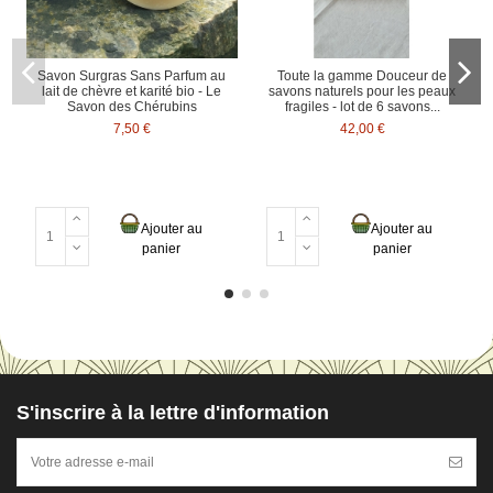
Savon Surgras Sans Parfum au
Toute la gamme Douceur de
lait de chèvre et karité bio - Le
savons naturels pour les peaux
Savon des Chérubins
fragiles - lot de 6 savons...
7,50 €
42,00 €
Ajouter au
Ajouter au
panier
panier
S'inscrire à la lettre d'information