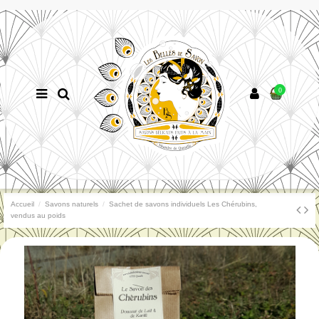
0
Accueil
Savons naturels
Sachet de savons individuels Les Chérubins,
vendus au poids