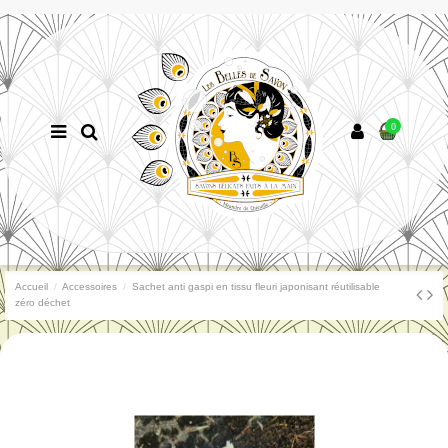
0
Accueil
Accessoires
Sachet anti gaspi en tissu fleuri japonisant réutilisable
zéro déchet